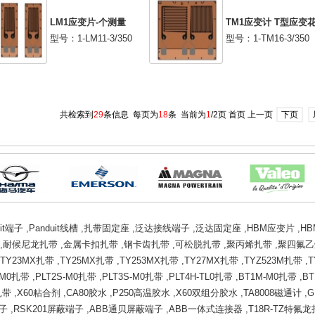
LM1应变片-​个测量
TM1应变计 T型应变
型号：1-LM11-3/350
型号：1-TM16-3/350
共检索到
29
条信息 每页为
18
条 当前为
1
/2页 首页 上一页
下页
uit端子
,
Panduit线槽
,
扎带固定座
,
泛达接线端子
,
泛达固定座
,
HBM应变片
,
H
,
耐候尼龙扎带
,
金属卡扣扎带
,
钢卡齿扎带
,
可松脱扎带
,
聚丙烯扎带
,
聚四氟乙
TY23MX扎带
,
TY25MX扎带
,
TY253MX扎带
,
TY27MX扎带
,
TYZ523M扎带
,
T
I-M0扎带
,
PLT2S-M0扎带
,
PLT3S-M0扎带
,
PLT4H-TL0扎带
,
BT1M-M0扎带
,
BT
扎带
,
X60粘合剂
,
CA80胶水
,
P250高温胶水
,
X60双组分胶水
,
TA8008磁通计
,
G
端子
,
RSK201屏蔽端子
,
ABB通贝屏蔽端子
,
ABB一体式连接器
,
T18R-TZ特氟