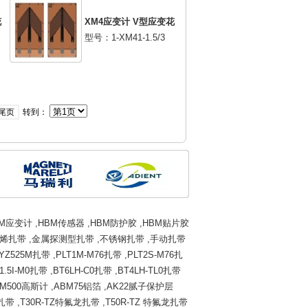
花
XM4应变计 V型应变花
型号：1-XM41-1.5/3
尾页
转到：
BM应变计
,
HBM传感器
,
HBM防护胶
,
HBM贴片胶
烯扎带
,
金属探测型扎带
,
不锈钢扎带
,
手动扎带
YZ525M扎带
,
PLT1M-M76扎带
,
PLT2S-M76扎
1.5I-M0扎带
,
BT6LH-C0扎带
,
BT4LH-TL0扎带
M500高斯计
,
ABM75铝箔
,
AK22腻子保护层
龙扎带
,
T30R-TZ特氟龙扎带
,
T50R-TZ 特氟龙扎带