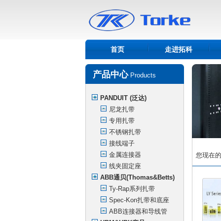
首页
走进拓科
产品中心
Products
PANDUIT (泛达)
尼龙扎带
专用扎带
不锈钢扎带
接线端子
金属连接器
您现在的位
线夹固定座
ABB通贝(Thomas&Betts)
Ty-Rap系列扎带
Spec-Kon扎带和底座
ABB连接器和导线管