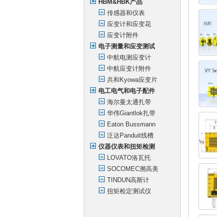
HBM&HBK产品
传感器和仪表
应变计和应变花
应变计附件
电子测量和应变测试
中航电测应变计
中航应变计附件
共和Kyowa应变片
电工电气和电子配件
海尔曼太通扎带
华伟Giantlok扎带
Eaton Bussmann
泛达Panduit线槽
仪器仪表和扭矩检测
LOVATO洛瓦托
SOCOMEC溯高美
TINDUN高斯计
扭矩检定测试仪