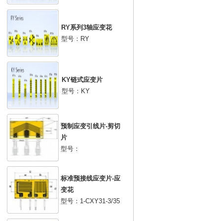
RY系列3轴应变花
型号：RY
KY链式应变片
型号：KY
预制应变引线片-剪切
片
型号：
标准预接线应变片-应
变花
型号：1-CXY31-3/35