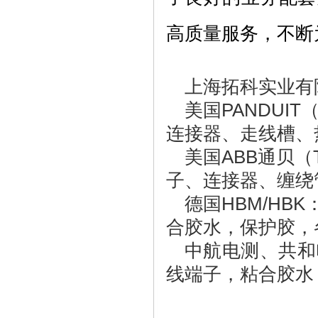
高质量服务，不断
上海拓科实业有
美国PANDUIT
连接器、
走线槽
、
美国
ABB通贝（T
子、连接器、
缠绕
德国HBM/HBK
合胶
水，
保护
胶
，
中航电测、共和
线端子，粘合胶水