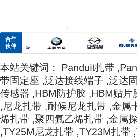
合作
伙伴
本站关键词：
Panduit扎带
,
Pa
带固定座
,
泛达接线端子
,
泛达
传感器
,
HBM防护胶
,
HBM贴片
,
尼龙扎带
,
耐候尼龙扎带
,
金属
烯扎带
,
聚四氟乙烯扎带
,
金属
,
TY25M尼龙扎带
,
TY23M扎带
,