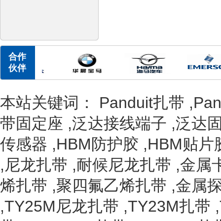
合作
伙伴
本站关键词：
Panduit扎带
,
Pa
带固定座
,
泛达接线端子
,
泛达
传感器
,
HBM防护胶
,
HBM贴片
,
尼龙扎带
,
耐候尼龙扎带
,
金属
烯扎带
,
聚四氟乙烯扎带
,
金属
,
TY25M尼龙扎带
,
TY23M扎带
,