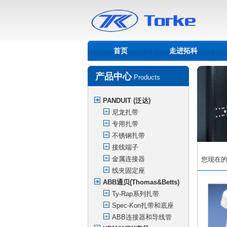
首页
走进拓科
产品中心
Products
PANDUIT (泛达)
尼龙扎带
专用扎带
不锈钢扎带
接线端子
金属连接器
您现在的位
线夹固定座
ABB通贝(Thomas&Betts)
Ty-Rap系列扎带
Spec-Kon扎带和底座
ABB连接器和导线管