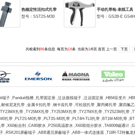
热稳定性活扣式扎带
手动扎带枪-束线工具
型号：SST2S-M30
型号：GS2B-E GS4H
共检索到
96
条信息 每页为
18
条 当前为
1
/6页 首页 上一页
下页
uit端子
,
Panduit线槽
,
扎带固定座
,
泛达接线端子
,
泛达固定座
,
HBM应变片
,
H
,
耐候尼龙扎带
,
金属卡扣扎带
,
钢卡齿扎带
,
可松脱扎带
,
聚丙烯扎带
,
聚四氟乙
TY23MX扎带
,
TY25MX扎带
,
TY253MX扎带
,
TY27MX扎带
,
TYZ523M扎带
,
T
I-M0扎带
,
PLT2S-M0扎带
,
PLT3S-M0扎带
,
PLT4H-TL0扎带
,
BT1M-M0扎带
,
BT
扎带
,
X60粘合剂
,
CA80胶水
,
P250高温胶水
,
X60双组分胶水
,
TA8008磁通计
,
G
端子
,
RSK201屏蔽端子
,
ABB通贝屏蔽端子
,
ABB一体式连接器
,
T18R-TZ特氟