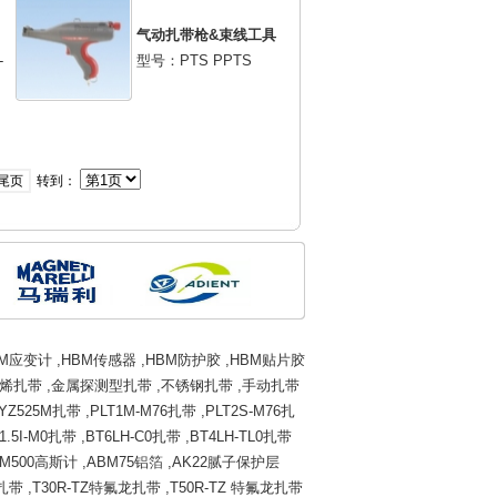
气动扎带枪&束线工具
-
型号：PTS PPTS
尾页
转到：
BM应变计
,
HBM传感器
,
HBM防护胶
,
HBM贴片胶
烯扎带
,
金属探测型扎带
,
不锈钢扎带
,
手动扎带
YZ525M扎带
,
PLT1M-M76扎带
,
PLT2S-M76扎
1.5I-M0扎带
,
BT6LH-C0扎带
,
BT4LH-TL0扎带
M500高斯计
,
ABM75铝箔
,
AK22腻子保护层
龙扎带
,
T30R-TZ特氟龙扎带
,
T50R-TZ 特氟龙扎带