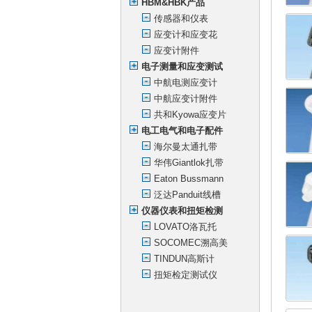
HBM&HBK产品
传感器和仪表
应变计和应变花
应变计附件
电子测量和应变测试
中航电测应变计
中航应变计附件
共和Kyowa应变片
电工电气和电子配件
海尔曼太通扎带
华伟Giantlok扎带
Eaton Bussmann
泛达Panduit线槽
仪器仪表和扭矩检测
LOVATO洛瓦托
SOCOMEC溯高美
TINDUN高斯计
扭矩检定测试仪